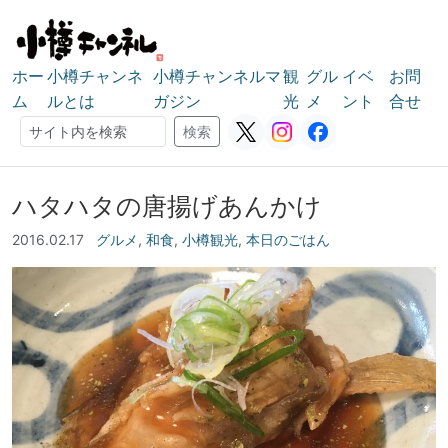
ホー
小樽チャンネ
小樽チャンネルマ
観
グル
イベ
お問
ム
ルとは
ガジン
光
メ
ント
合せ
検索
検索
ハタハタの唐揚げあんかけ
2016.02.17
グルメ
,
和食
,
小樽観光
,
本日のごはん