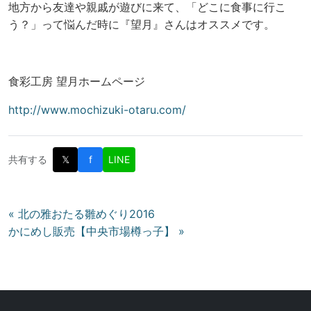
地方から友達や親戚が遊びに来て、「どこに食事に行こ
う？」って悩んだ時に『望月』さんはオススメです。
食彩工房 望月ホームページ
http://www.mochizuki-otaru.com/
共有する
𝕏
f
LINE
投
« 北の雅おたる雛めぐり2016
かにめし販売【中央市場樽っ子】 »
稿
ナ
ビ
ゲ