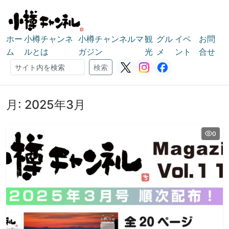
ホー
小樽チャンネ
小樽チャンネルマ
観
グル
イベ
お問
ム
ルとは
ガジン
光
メ
ント
合せ
検索
検索
月:
2025年3月
0