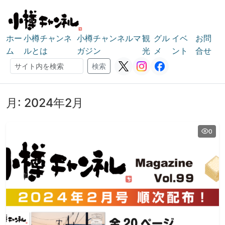
ホー
小樽チャンネ
小樽チャンネルマ
観
グル
イベ
お問
ム
ルとは
ガジン
光
メ
ント
合せ
検索
検索
月:
2024年2月
0