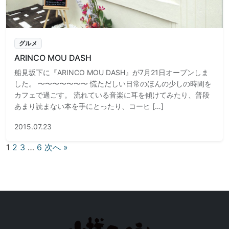
グルメ
ARINCO MOU DASH
船見坂下に『ARINCO MOU DASH』が7月21日オープンしま
した。 〜〜〜〜〜〜〜 慌ただしい日常のほんの少しの時間を
カフェで過ごす。 流れている音楽に耳を傾けてみたり、普段
あまり読まない本を手にとったり、コーヒ […]
2015.07.23
投
1
2
3
…
6
次へ »
稿
の
ペ
ー
ジ