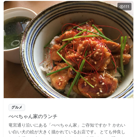
111
グルメ
ぺぺちゃん家のランチ
竜宮通り沿いにある「ぺぺちゃん家」ご存知ですか？ かわい
い白い犬の絵が大きく描かれているお店です。 とても仲良し