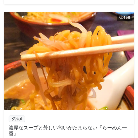
196
グルメ
濃厚なスープと芳しい匂いがたまらない『らーめん一
番』