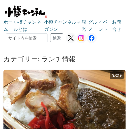
ホー
小樽チャンネ
小樽チャンネルマ
観
グル
イベ
お問
ム
ルとは
ガジン
光
メ
ント
合せ
検索
検索
カテゴリー:
ランチ情報
219