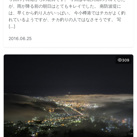
が、雨が降る前の朝日はとてもキレイでした。 南防波堤に
は、早くから釣り人がいっぱい。 今小樽港ではチカがよく釣
れているようですが、チカ釣りの人ではなさそうです。 写
[…]
2016.06.25
309