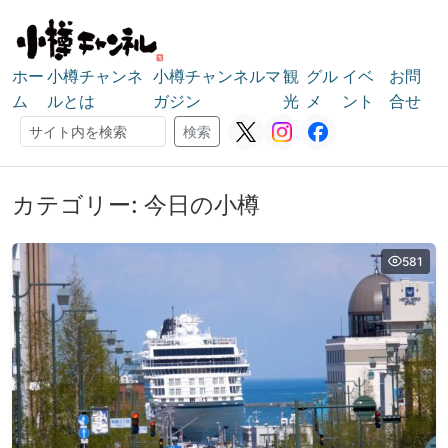
ホー
小樽チャンネ
小樽チャンネルマ
観
グル
イベ
お問
ム
ルとは
ガジン
光
メ
ント
合せ
検索
検索
カテゴリー:
今日の小樽
581