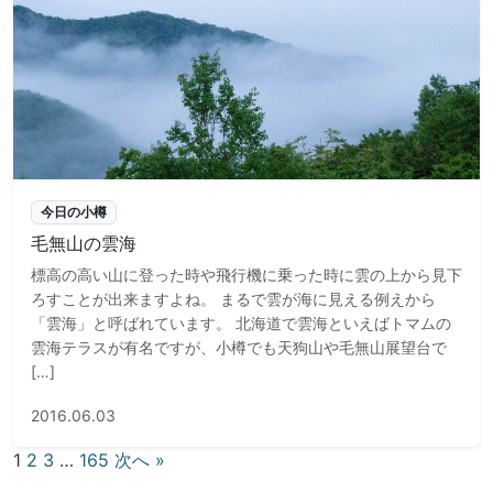
今日の小樽
毛無山の雲海
標高の高い山に登った時や飛行機に乗った時に雲の上から見下
ろすことが出来ますよね。 まるで雲が海に見える例えから
「雲海」と呼ばれています。 北海道で雲海といえばトマムの
雲海テラスが有名ですが、小樽でも天狗山や毛無山展望台で
[…]
2016.06.03
投
1
2
3
…
165
次へ »