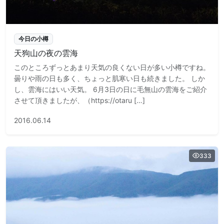
今日の小樽
天狗山の夜の雲海
このところずっとあまり天気の良くない日が多い小樽ですね。
曇りや雨の日も多く、ちょっと肌寒い日も続きました。 しか
し、雲海にはいい天気。 6月3日の日に毛無山の雲海をご紹介
させて頂きましたが、（https://otaru […]
2016.06.14
333