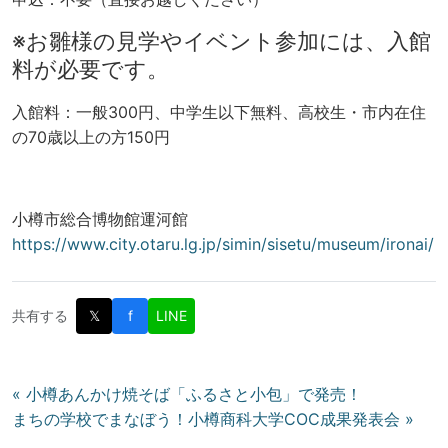
※お雛様の見学やイベント参加には、入館
料が必要です。
入館料：一般300円、中学生以下無料、高校生・市内在住
の70歳以上の方150円
小樽市総合博物館運河館
https://www.city.otaru.lg.jp/simin/sisetu/museum/ironai/
共有する
𝕏
f
LINE
投
« 小樽あんかけ焼そば「ふるさと小包」で発売！
まちの学校でまなぼう！小樽商科大学COC成果発表会 »
稿