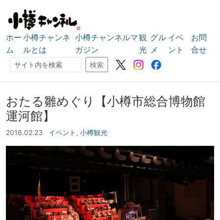
ホー
小樽チャンネ
小樽チャンネルマ
観
グル
イベ
お問
ム
ルとは
ガジン
光
メ
ント
合せ
検索
検索
おたる雛めぐり【小樽市総合博物館
運河館】
2016.02.23
イベント
,
小樽観光