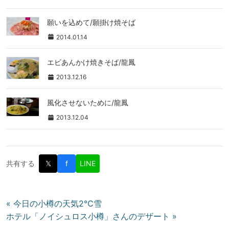
願いを込めて/願掛け焼そば
2014.01.14
エビあんかけ焼きそば/龍鳳
2013.12.16
風化させないために/龍鳳
2013.12.04
共有する
𝕏
f
LINE
投
« 今日の小樽の天気2℃雪
ホテル「ノイシュロス小樽」さんのデザート »
稿