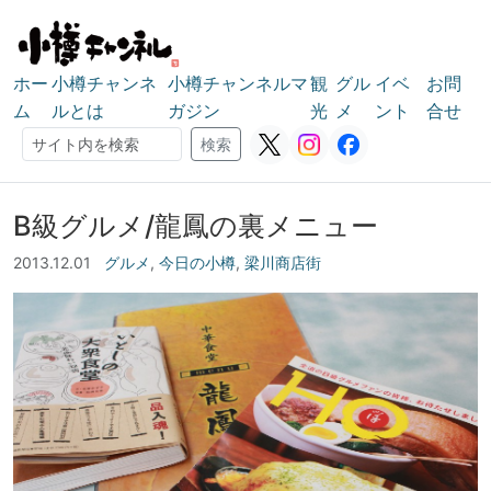
ホー
小樽チャンネ
小樽チャンネルマ
観
グル
イベ
お問
ム
ルとは
ガジン
光
メ
ント
合せ
検索
検索
B級グルメ/龍鳳の裏メニュー
2013.12.01
グルメ
,
今日の小樽
,
梁川商店街