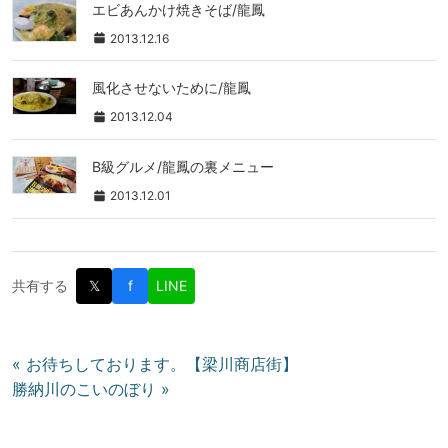
エビあんかけ焼きそば/龍鳳
2013.12.16
風化させないために/龍鳳
2013.12.04
B級グルメ/龍鳳の裏メニュー
2013.12.01
共有する
𝕏
f
LINE
投
« お待ちしております。【梁川商店街】
勝納川のこいのぼり »
稿
ナ