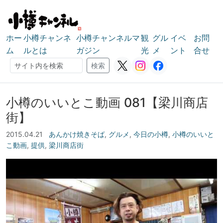
ホー
小樽チャンネ
小樽チャンネルマ
観
グル
イベ
お問
ム
ルとは
ガジン
光
メ
ント
合せ
検索
検索
小樽のいいとこ動画 081【梁川商店
街】
2015.04.21
あんかけ焼きそば
,
グルメ
,
今日の小樽
,
小樽のいいと
こ動画
,
提供
,
梁川商店街