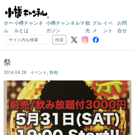
ホー
小樽チャンネ
小樽チャンネルマ
観
グル
イベ
お問
ム
ルとは
ガジン
光
メ
ント
合せ
検索
検索
祭
2014.04.28
イベント
,
告知