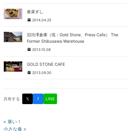
春菜ずし
2014.04.25
旧渋澤倉庫（現：Gold Stone、Press Cafe） The
Former Shibusawa Warehouse
2013.10.08
GOLD STONE CAFE
2013.09.30
共有する
𝕏
f
LINE
投
« 寒い！
小さな春 »