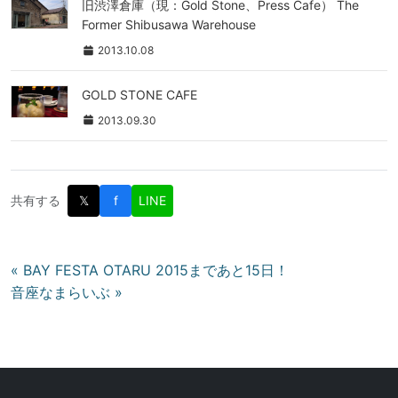
旧渋澤倉庫（現：Gold Stone、Press Cafe） The
Former Shibusawa Warehouse
2013.10.08
GOLD STONE CAFE
2013.09.30
共有する
𝕏
f
LINE
投
« BAY FESTA OTARU 2015まであと15日！
音座なまらいぶ »
稿
ナ
ビ
ゲ