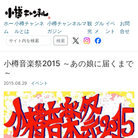
ホー
小樽チャンネ
小樽チャンネルマ
観
グル
イベ
お問
ム
ルとは
ガジン
光
メ
ント
合せ
検索
検索
小樽音楽祭2015 ～あの娘に届くまで
～
2015.08.29
イベント