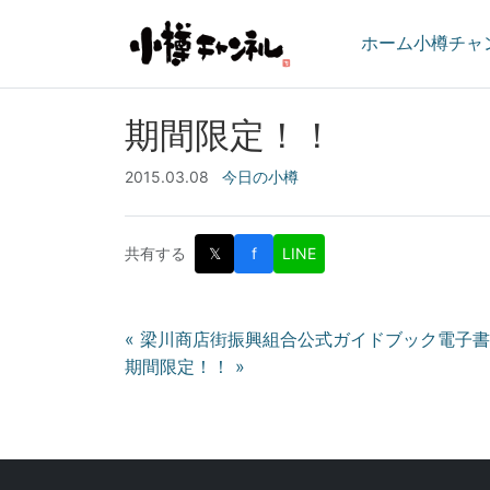
ホーム
小樽チャ
期間限定！！
2015.03.08
今日の小樽
共有する
𝕏
f
LINE
投
« 梁川商店街振興組合公式ガイドブック電子
期間限定！！ »
稿
ナ
ビ