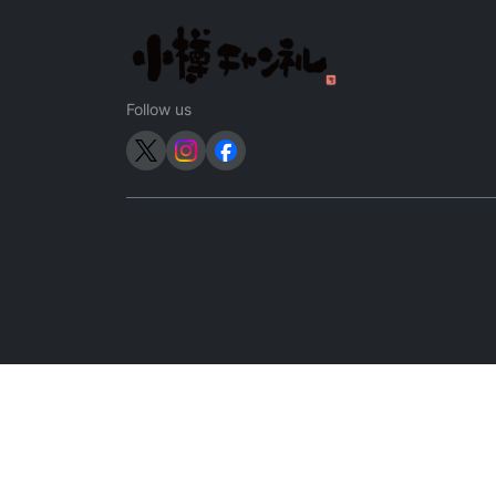
ゲ
ー
シ
Follow us
ョ
ン