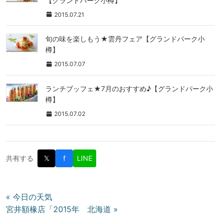
【グランドパーク小樽】
2015.07.21
旬の味を楽しもう★雲丹フェア【グランドパーク小
樽】
2015.07.07
ランチブッフェ★7月のおすすめ♪【グランドパーク小
樽】
2015.07.02
共有する
𝕏
f
LINE
投
« 今日の天気
宮井額椽店「2015年 北海道 »
稿