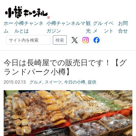
ホー
小樽チャンネ
小樽チャンネルマ
観
グル
イベ
お問
ム
ルとは
ガジン
光
メ
ント
合せ
検索
検索
今日は長崎屋での販売日です！【グ
ランドパーク小樽】
2015.02.13
グルメ
,
スイーツ
,
今日の小樽
,
提供