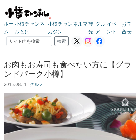
ホー
小樽チャンネ
小樽チャンネルマ
観
グル
イベ
お問
ム
ルとは
ガジン
光
メ
ント
合せ
検索
検索
お肉もお寿司も食べたい方に【グラ
ンドパーク小樽】
2015.08.11
グルメ