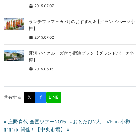
2015.07.07
ランチブッフェ★7月のおすすめ♪【グランドパーク小
樽】
2015.07.02
運河デイクルーズ付き宿泊プラン【グランドパーク小
樽】
2015.06.16
共有する
𝕏
f
LINE
投
« 庄野真代 全国ツアー2015 ～おとたび2人 LIVE in 小樽
顔顔市 開催！【中央市場】 »
稿