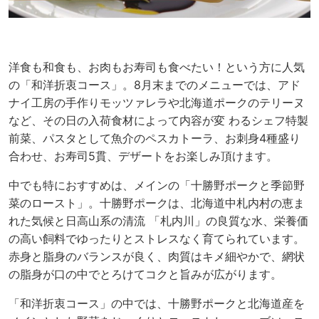
洋食も和食も、お肉もお寿司も食べたい！という方に人気
の「和洋折衷コース」。8月末までのメニューでは、アド
ナイ工房の手作りモッツァレラや北海道ポークのテリーヌ
など、その日の入荷食材によって内容が変 わるシェフ特製
前菜、パスタとして魚介のペスカトーラ、
お刺身4種盛り
合わせ、お寿司5貫、デザートをお楽しみ
頂けます。
中でも特におすすめは、メインの「十勝野ポークと季節野
菜のロースト」。十勝野ポークは、北海道中札内村の恵ま
れた気候と日高山系の清流 「札内川」の良質な水、栄養価
の高い飼料でゆったりとス
トレスなく育てられています。
赤身と脂身のバランスが良
く、肉質はキメ細やかで、網状
の脂身が口の中でとろけて
コクと旨みが広がります。
「和洋折衷コース」の中では、十勝野ポークと北海道産を