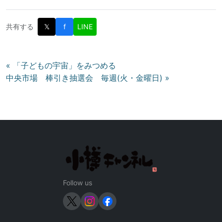
共有する
𝕏
f
LINE
投
« 「子どもの宇宙」をみつめる
中央市場 棒引き抽選会 毎週(火・金曜日) »
稿
ナ
ビ
ゲ
ー
シ
ョ
ン
Follow us