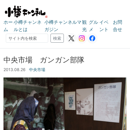
ホー
小樽チャンネ
小樽チャンネルマ
観
グル
イベ
お問
ム
ルとは
ガジン
光
メ
ント
合せ
検索
検索
中央市場 ガンガン部隊
2013.08.26
中央市場