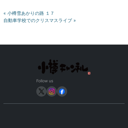
投
« 小樽雪あかりの路 １７
自動車学校でのクリスマスライブ »
稿
ナ
ビ
ゲ
ー
シ
ョ
ン
Follow us