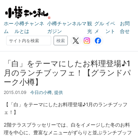
ホー
小樽チャンネ
小樽チャンネルマ
観
グル
イベ
お問
ム
ルとは
ガジン
光
メ
ント
合せ
検索
検索
「白」をテーマにしたお料理登場♪1
月のランチブッフェ！【グランドパ
ーク小樽】
2015.01.09
今日の小樽
,
提供
【「白」をテーマにしたお料理登場♪1月のランチブッフ
ェ！】
2階テラスブラッセリーでは、白をイメージした冬のお料
理を中心に、豊富なメニューがずらりと並ぶランチブッフ