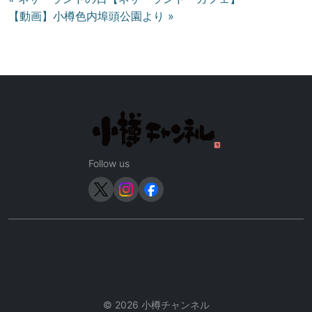
【動画】小樽色内埠頭公園より »
稿
ナ
ビ
ゲ
ー
シ
ョ
ン
Follow us
© 2026 小樽チャンネル