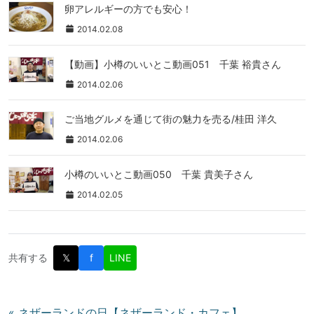
卵アレルギーの方でも安心！
2014.02.08
【動画】小樽のいいとこ動画051 千葉 裕貴さん
2014.02.06
ご当地グルメを通じて街の魅力を売る/桂田 洋久
2014.02.06
小樽のいいとこ動画050 千葉 貴美子さん
2014.02.05
共有する
𝕏
f
LINE
投
« ネザーランドの日【ネザーランド・カフェ】