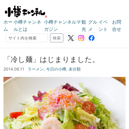
ホー
小樽チャンネ
小樽チャンネルマ
観
グル
イベ
お問
ム
ルとは
ガジン
光
メ
ント
合せ
検索
検索
「冷し麺」はじまりました。
2014.06.11
ラーメン
,
今日の小樽
,
未分類