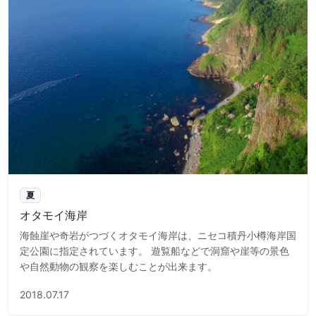
夏
オタモイ海岸
海蝕崖や奇岩がつづくオタモイ海岸は、ニセコ積丹小樽海岸国
定公園に指定されています。 遊覧船などで洞窟や崖等の景色
や自然動物の観察を楽しむことが出来ます。
2018.07.17