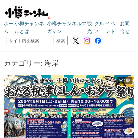
ホー
小樽チャンネ
小樽チャンネルマ
観
グル
イベ
お問
ム
ルとは
ガジン
光
メ
ント
合せ
検索
検索
カテゴリー:
海岸
465