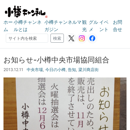
ホー
小樽チャンネ
小樽チャンネルマ
観
グル
イベ
お問
ム
ルとは
ガジン
光
メ
ント
合せ
検索
検索
お知らせ-小樽中央市場協同組合
2013.12.11
中央市場
,
今日の小樽
,
告知
,
梁川商店街