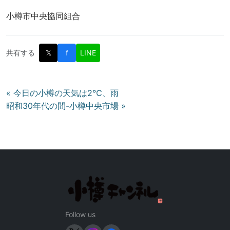
小樽市中央協同組合
共有する
𝕏
f
LINE
投
« 今日の小樽の天気は2℃、雨
昭和30年代の間-小樽中央市場 »
稿
ナ
ビ
ゲ
ー
シ
ョ
ン
Follow us