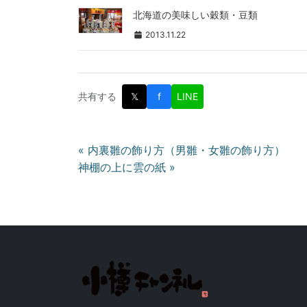
北海道の美味しい穀類・豆類
2013.11.22
共有する
𝕏
f
LINE
投
« 内裏雛の飾り方（男雛・女雛の飾り方）
神棚の上に雲の紙 »
稿
ナ
ビ
ゲ
ー