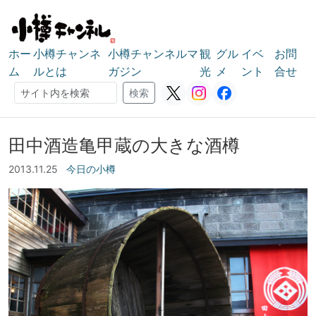
ホー
小樽チャンネ
小樽チャンネルマ
観
グル
イベ
お問
ム
ルとは
ガジン
光
メ
ント
合せ
検索
検索
田中酒造亀甲蔵の大きな酒樽
2013.11.25
今日の小樽