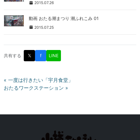
2015.07.26
動画 おたる潮まつり 潮ふれこみ 01
2015.07.25
共有する
𝕏
f
LINE
投
« 一度は行きたい「宇月食堂」
おたるワークステーション »
稿
ナ
ビ
ゲ
ー
シ