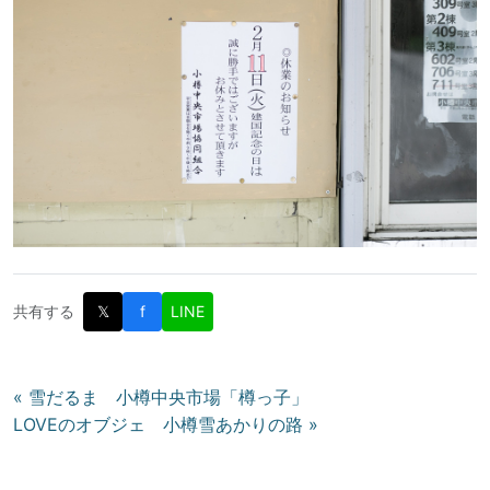
共有する
𝕏
f
LINE
投
« 雪だるま 小樽中央市場「樽っ子」
LOVEのオブジェ 小樽雪あかりの路 »
稿
ナ