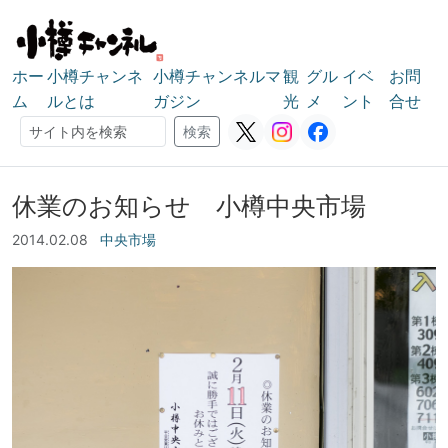
ホー
小樽チャンネ
小樽チャンネルマ
観
グル
イベ
お問
ム
ルとは
ガジン
光
メ
ント
合せ
検索
検索
休業のお知らせ 小樽中央市場
2014.02.08
中央市場