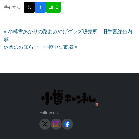
共有する
𝕏
f
LINE
投
« 小樽雪あかりの路おみやげグッズ販売所 旧手宮線色内
驛
稿
休業のお知らせ 小樽中央市場 »
ナ
ビ
ゲ
ー
シ
ョ
ン
Follow us