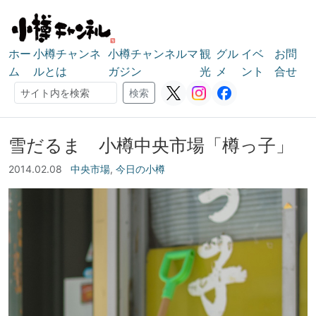
ホー
小樽チャンネ
小樽チャンネルマ
観
グル
イベ
お問
ム
ルとは
ガジン
光
メ
ント
合せ
検索
検索
雪だるま 小樽中央市場「樽っ子」
2014.02.08
中央市場
,
今日の小樽