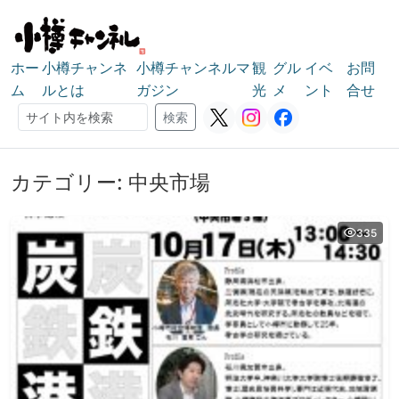
ホー
小樽チャンネ
小樽チャンネルマ
観
グル
イベ
お問
ム
ルとは
ガジン
光
メ
ント
合せ
検索
検索
カテゴリー:
中央市場
335