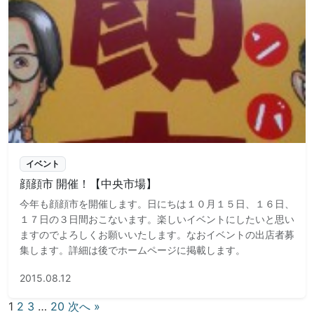
イベント
顔顔市 開催！【中央市場】
今年も顔顔市を開催します。日にちは１０月１５日、１６日、
１７日の３日間おこないます。楽しいイベントにしたいと思い
ますのでよろしくお願いいたします。なおイベントの出店者募
集します。詳細は後でホームページに掲載します。
2015.08.12
投
1
2
3
…
20
次へ »