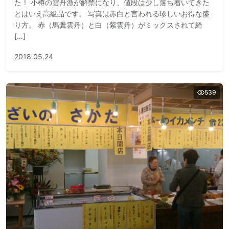
た！ 小樽の雲丹漁が解禁になり、値段は少し落ち着いてきた
とはいえ高級品です。 写真は赤白と言われる珍しいお得な盛
り方。 赤（馬糞雲丹）と白（紫雲丹）がミックスされて綺
[…]
2018.05.24
539