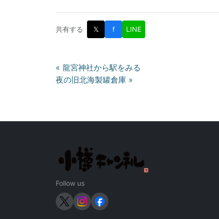
共有する
𝕏
f
LINE
投
« 龍宮神社から駅をみる
夜の旧北海製罐倉庫 »
稿
ナ
ビ
ゲ
ー
シ
Follow us
ョ
ン