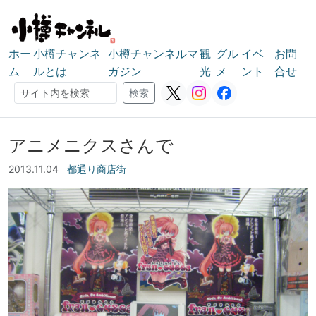
ホー
小樽チャンネ
小樽チャンネルマ
観
グル
イベ
お問
ム
ルとは
ガジン
光
メ
ント
合せ
検索
検索
アニメニクスさんで
2013.11.04
都通り商店街