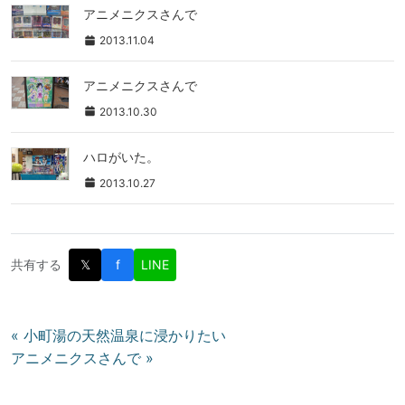
アニメニクスさんで
2013.11.04
アニメニクスさんで
2013.10.30
ハロがいた。
2013.10.27
共有する
𝕏
f
LINE
投
« 小町湯の天然温泉に浸かりたい
アニメニクスさんで »
稿
ナ