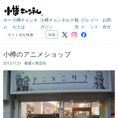
ホー
小樽チャンネ
小樽チャンネルマ
観
グル
イベ
お問
ム
ルとは
ガジン
光
メ
ント
合せ
検索
検索
小樽のアニメショップ
2013.11.21
都通り商店街