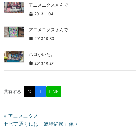
アニメニクスさんで
2013.11.04
アニメニクスさんで
2013.10.30
ハロがいた。
2013.10.27
共有する
𝕏
f
LINE
投
« アニメニクス
セピア通りには「鰊場網衆」像 »
稿
ナ