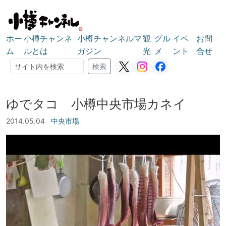
ホー
小樽チャンネ
小樽チャンネルマ
観
グル
イベ
お問
ム
ルとは
ガジン
光
メ
ント
合せ
検索
検索
ゆでタコ 小樽中央市場カネイ
2014.05.04
中央市場