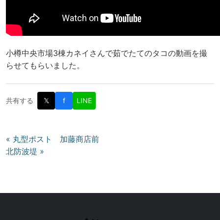
小樽中央市場3棟カネイさんで茹でたてのタコの動画を撮
らせてもらいました。
共有する
𝕏
f
LINE
投
« 丸型ポスト 加藤商店前
北防波堤 »
稿
ナ
ビ
ゲ
ー