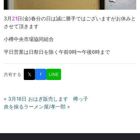
3月
21
日(金)春分の日は誠に勝手ではございますがお休みと
させて頂きます
小樽中央市場協同組合
平日営業は日祭日を除く午前9時〜午後6時まで
共有する
𝕏
f
LINE
投
« 3月18日 おはぎ販売します 樽っ子
炎を操るラーメン屋/孝一郎 »
稿
ナ
ビ
ゲ