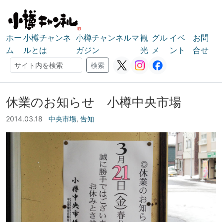
ホー
小樽チャンネ
小樽チャンネルマ
観
グル
イベ
お問
ム
ルとは
ガジン
光
メ
ント
合せ
検索
検索
休業のお知らせ 小樽中央市場
2014.03.18
中央市場
,
告知