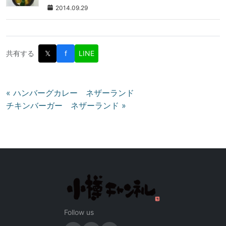
2014.09.29
共有する
𝕏
f
LINE
投
« ハンバーグカレー ネザーランド
チキンバーガー ネザーランド »
稿
ナ
ビ
ゲ
ー
シ
ョ
ン
Follow us