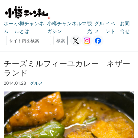
ホー
小樽チャンネ
小樽チャンネルマ
観
グル
イベ
お問
ム
ルとは
ガジン
光
メ
ント
合せ
検索
検索
チーズミルフィーユカレー ネザー
ランド
2014.01.28
グルメ