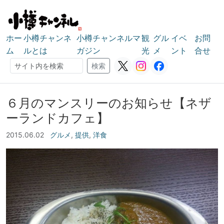
ホー
小樽チャンネ
小樽チャンネルマ
観
グル
イベ
お問
ム
ルとは
ガジン
光
メ
ント
合せ
検索
検索
６月のマンスリーのお知らせ【ネザ
ーランドカフェ】
2015.06.02
グルメ
,
提供
,
洋食