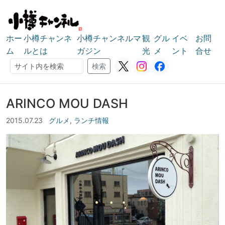
ホー
小樽チャンネ
小樽チャンネルマ
観
グル
イベ
お問
ム
ルとは
ガジン
光
メ
ント
合せ
検索
検索
ARINCO MOU DASH
2015.07.23
グルメ
,
ランチ情報