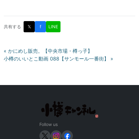
共有する
𝕏
f
LINE
投
« かにめし販売。【中央市場・樽っ子】
小樽のいいとこ動画 088【サンモール一番街】 »
稿
ナ
ビ
ゲ
ー
シ
ョ
ン
Follow us