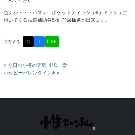
色ナシ・・・ハズレ ポケットティッシュ※ティッシュに
付いてくる抽選補助券5枚で1回抽選が出来ます。
共有する
𝕏
f
LINE
投
« 今日の小樽の天気-4℃、雪
ハッピーバレンタイン♪ »
稿
ナ
ビ
ゲ
ー
シ
ョ