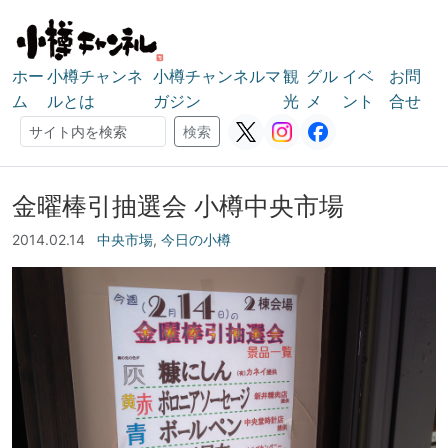
ホー
小樽チャンネ
小樽チャンネルマ
観
グル
イベ
お問
ム
ルとは
ガジン
光
メ
ント
合せ
検索
検索
金曜棒引抽選会 小樽中央市場
2014.02.14
中央市場
,
今日の小樽