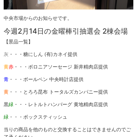
中央市場からのお知らせです。
今週2月14日の金曜棒引抽選会 2棟会場
【景品一覧】
灰
・・・糖にしん (有)カネイ提供
黄
赤
・・・ボロニアソーセージ 新井精肉店提供
青
・・・ボールペン 中央時計店提供
黄
・・・とろろ昆布 トータルズカンパニー提供
黒
緑
・・・レトルトハンバーグ 黄地精肉店提供
緑
・・・ボックスティッシュ
当りの商品を他のものと交換することはできませんのでご
了承ください