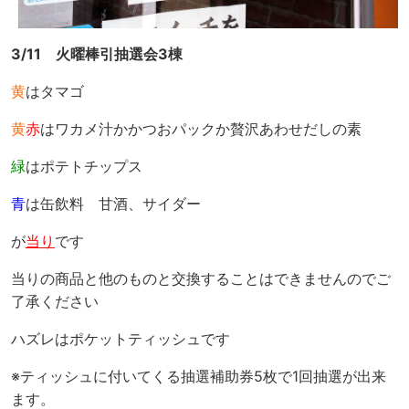
3/11 火曜棒引抽選会3棟
黄
はタマゴ
黄
赤
はワカメ汁かかつおパックか贅沢あわせだしの素
緑
はポテトチップス
青
は缶飲料 甘酒、サイダー
が
当り
です
当りの商品と他のものと交換することはできませんのでご
了承ください
ハズレはポケットティッシュです
※ティッシュに付いてくる抽選補助券5枚で1回抽選が出来
ます。