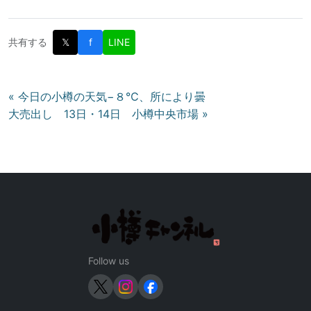
共有する
𝕏
f
LINE
投
« 今日の小樽の天気−８℃、所により曇
大売出し 13日・14日 小樽中央市場 »
稿
ナ
ビ
ゲ
ー
シ
ョ
ン
Follow us