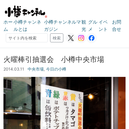
ホー
小樽チャンネ
小樽チャンネルマ
観
グル
イベ
お問
ム
ルとは
ガジン
光
メ
ント
合せ
検索
検索
火曜棒引抽選会 小樽中央市場
2014.03.11
中央市場
,
今日の小樽