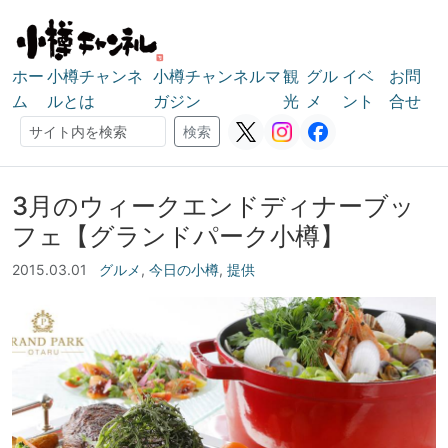
ホー
小樽チャンネ
小樽チャンネルマ
観
グル
イベ
お問
ム
ルとは
ガジン
光
メ
ント
合せ
検索
検索
3月のウィークエンドディナーブッ
フェ【グランドパーク小樽】
2015.03.01
グルメ
,
今日の小樽
,
提供