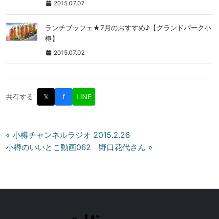
2015.07.07
ランチブッフェ★7月のおすすめ♪【グランドパーク小
樽】
2015.07.02
共有する
𝕏
f
LINE
投
« 小樽チャンネルラジオ 2015.2.26
小樽のいいとこ動画062 野口花代さん »
稿
ナ
ビ
ゲ
ー