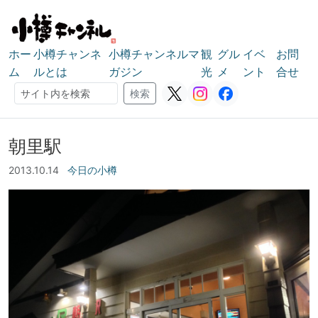
ホー
小樽チャンネ
小樽チャンネルマ
観
グル
イベ
お問
ム
ルとは
ガジン
光
メ
ント
合せ
検索
検索
朝里駅
2013.10.14
今日の小樽