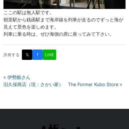
ここの駅は無人駅です。
朝里駅から銭函駅まで海岸線を列車が走るのでずっと海が
見えて景色を楽しめます。
列車に乗る時は、ぜひ海側の席に座ってみて下さい。
共有する
𝕏
f
LINE
投
« 伊勢鮨さん
旧久保商店（現：さかい家） The Former Kubo Store »
稿
ナ
ビ
ゲ
ー