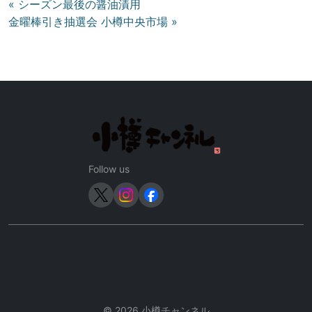
投
« シーズン最後の醤油漬用
金曜棒引き抽選会 小樽中央市場 »
稿
ナ
ビ
ゲ
ー
シ
ョ
ン
Follow us
© 2026 小樽チャンネル