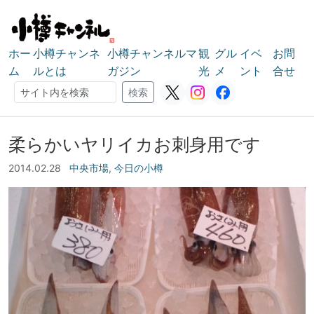
ホー
小樽チャンネ
小樽チャンネルマ
観
グル
イベ
お問
ム
ルとは
ガジン
光
メ
ント
合せ
検索
検索
柔らかいヤリイカお刺身用です
2014.02.28
中央市場
,
今日の小樽