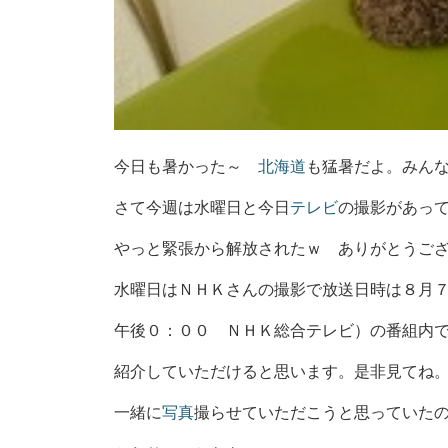
今日も暑かった～
北海道
も猛暑だよ。みん
さて今週は水曜日と今日
テレビ
の撮影があっ
やっと緊張から解放されたｗ ありがとうご
水曜日はＮＨＫさんの撮影で放送日時は８月
午後０：００ ＮＨＫ総合テレビ）の番組内
紹介していただけると思います。是非見てね
一緒に
写真
撮らせていただこうと思っていた