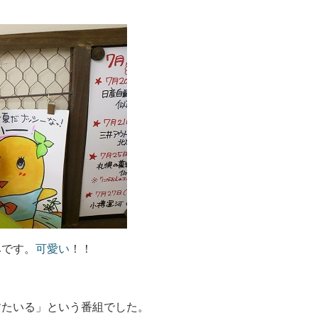
みです。
可愛い
！！
。
すたいる」という番組でした。