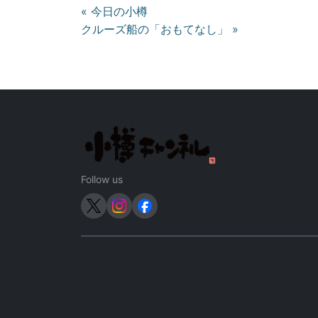
投
« 今日の小樽
クルーズ船の「おもてなし」 »
稿
ナ
ビ
ゲ
ー
シ
Follow us
ョ
ン