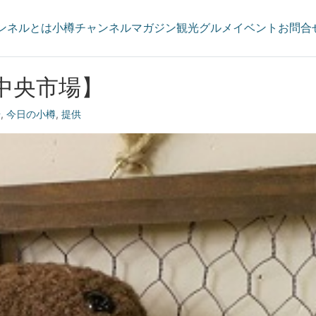
ンネルとは
小樽チャンネルマガジン
観光
グルメ
イベント
お問合
中央市場】
場
,
今日の小樽
,
提供