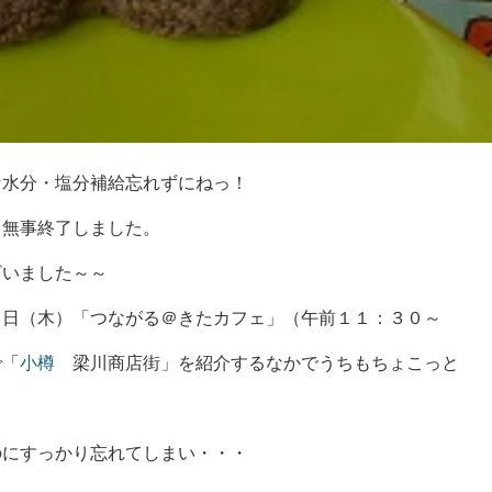
な水分・塩分補給忘れずにねっ！
て無事終了しました。
ざいました～～
７日（木）「つながる＠きたカフェ」（午前１１：３０～
で「
小樽
梁川商店街」を紹介するなかでうちもちょこっと
。
のにすっかり忘れてしまい・・・