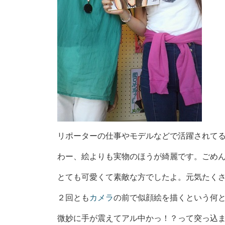
リポーターの仕事やモデルなどで活躍されて
わー、絵よりも実物のほうが綺麗です。ごめ
とても可愛くて素敵な方でしたよ。元気たく
２回とも
カメラ
の前で似顔絵を描くという何
微妙に手が震えてアル中かっ！？って突っ込