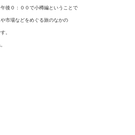
～午後０：００で小樽編ということで
んや市場などをめぐる旅のなかの
です。
ね。