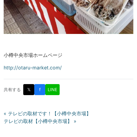
小樽中央市場ホームページ
http://otaru-market.com/
共有する
𝕏
f
LINE
投
« テレビの取材です！【小樽中央市場】
テレビの取材【小樽中央市場】 »
稿
ナ