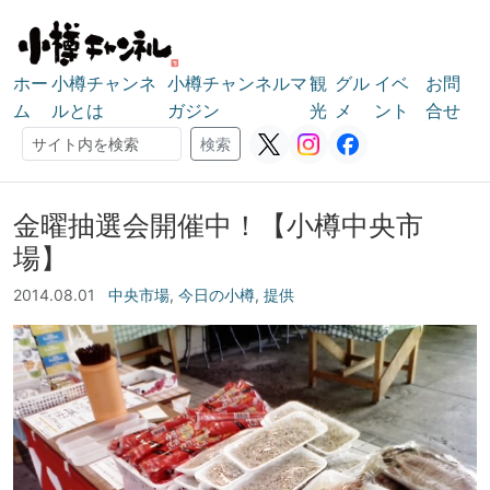
ホー
小樽チャンネ
小樽チャンネルマ
観
グル
イベ
お問
ム
ルとは
ガジン
光
メ
ント
合せ
検索
検索
金曜抽選会開催中！【小樽中央市
場】
2014.08.01
中央市場
,
今日の小樽
,
提供