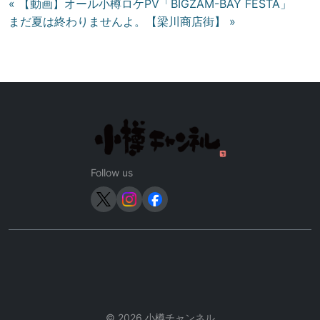
投
« 【動画】オール小樽ロケPV「BIGZAM-BAY FESTA」
まだ夏は終わりませんよ。【梁川商店街】 »
稿
ナ
ビ
ゲ
ー
シ
ョ
ン
Follow us
© 2026 小樽チャンネル