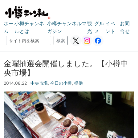
ホー
小樽チャンネ
小樽チャンネルマ
観
グル
イベ
お問
ム
ルとは
ガジン
光
メ
ント
合せ
検索
検索
金曜抽選会開催しました。【小樽中
央市場】
2014.08.22
中央市場
,
今日の小樽
,
提供