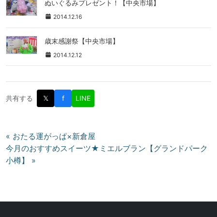
ぬいぐるみプレゼント！【中央市場】
2014.12.16
歳末感謝祭【中央市場】
2014.12.12
共有する
𝕏
f
LINE
投
« おたる運がっぱ×新倉屋
今月のおすすめスイーツ★ミエルブラン【グランドパーク
稿
小樽】 »
ナ
ビ
ゲ
ー