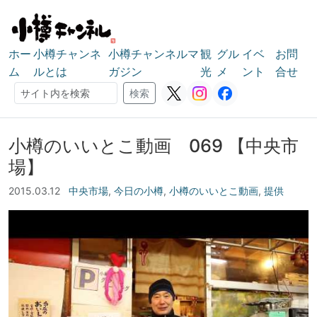
ホー
小樽チャンネ
小樽チャンネルマ
観
グル
イベ
お問
ム
ルとは
ガジン
光
メ
ント
合せ
検索
検索
小樽のいいとこ動画 069 【中央市
場】
2015.03.12
中央市場
,
今日の小樽
,
小樽のいいとこ動画
,
提供