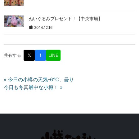
ぬいぐるみプレゼント！【中央市場】
2014.12.16
共有する
𝕏
f
LINE
投
« 今日の小樽の天気-6℃、曇り
今日も冬真最中な小樽！ »
稿
ナ
ビ
ゲ
ー
シ