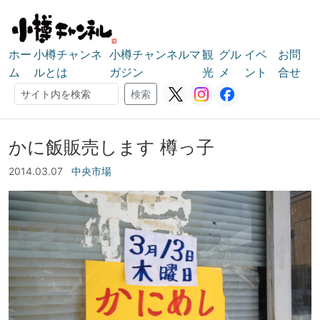
ホー
小樽チャンネ
小樽チャンネルマ
観
グル
イベ
お問
ム
ルとは
ガジン
光
メ
ント
合せ
検索
検索
かに飯販売します 樽っ子
2014.03.07
中央市場