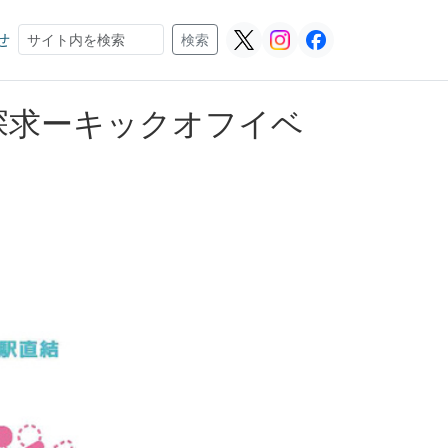
せ
検索
検索
探求ーキックオフイベ