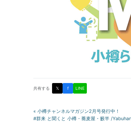
共有する
𝕏
f
LINE
投
« 小樽チャンネルマガジン2月号発行中！
#群来 と聞くと 小樽・蕎麦屋・籔半 /Yabuhan S
稿