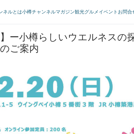
ンネルとは
小樽チャンネルマガジン
観光
グルメ
イベント
お問合
開催】ー小樽らしいウエルネスの
s」のご案内