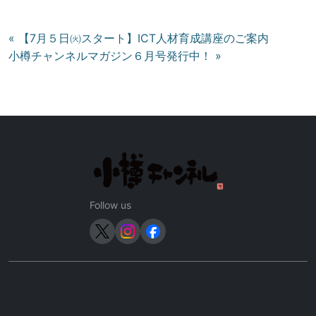
投
« 【7月５日㈫スタート】ICT人材育成講座のご案内
小樽チャンネルマガジン６月号発行中！ »
稿
ナ
ビ
ゲ
ー
シ
ョ
ン
Follow us