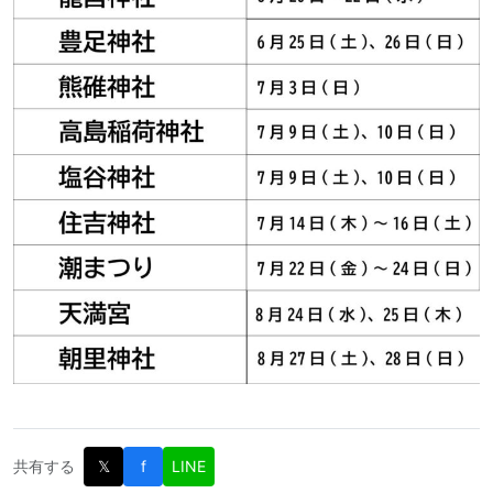
共有する
𝕏
f
LINE