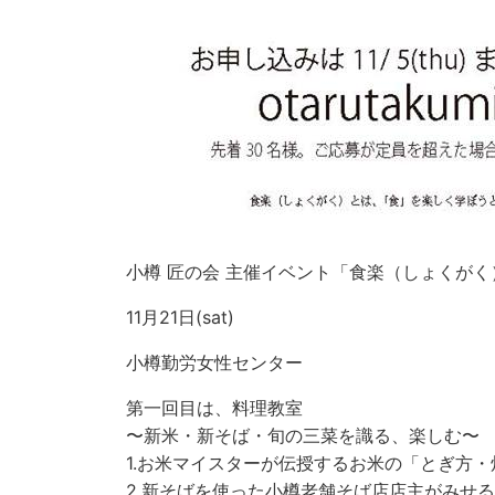
小樽 匠の会 主催イベント「食楽（しょくが
11月21日(sat)
小樽勤労女性センター
第一回目は、料理教室
〜新米・新そば・旬の三菜を識る、楽しむ〜
1.お米マイスターが伝授するお米の「とぎ方・
2.新そばを使った小樽老舗そば店店主がみせ