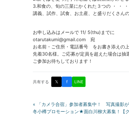
3.和食の、旬の三菜にかくれた３つの ・ ・ ・
講義、試作、試食、お土産、と盛りだくさんの
お申し込みはメールで 11/ 5(thu)までに
otarutakumi@gmail.com 宛
お名前・ご住所・電話番号 をお書き添えの
先着30名様。ご応募が定員を超えた場合は抽
ご参加お待ちしております！
共有する
𝕏
f
LINE
投
« 「カメラ合宿」参加者募集中！ 写真撮影
冬小樽プロモーション★面白川柳大募集！【グ
稿
ナ