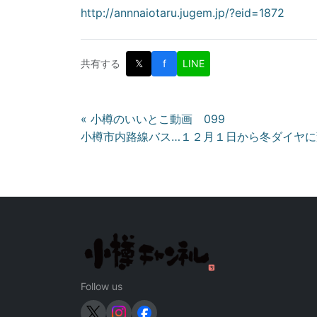
http://annnaiotaru.jugem.jp/?eid=1872
共有する
𝕏
f
LINE
投
« 小樽のいいとこ動画 099
小樽市内路線バス…１２月１日から冬ダイヤに変
稿
ナ
ビ
ゲ
ー
シ
Follow us
ョ