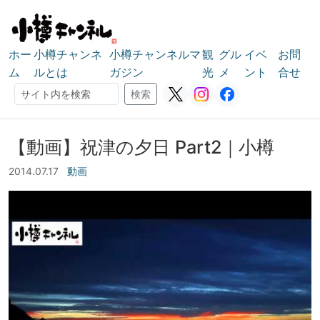
ホー
小樽チャンネ
小樽チャンネルマ
観
グル
イベ
お問
ム
ルとは
ガジン
光
メ
ント
合せ
検索
検索
【動画】祝津の夕日 Part2｜小樽
2014.07.17
動画