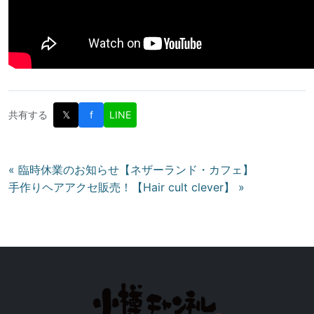
共有する
𝕏
f
LINE
投
« 臨時休業のお知らせ【ネザーランド・カフェ】
手作りヘアアクセ販売！【Hair cult clever】 »
稿
ナ
ビ
ゲ
ー
シ