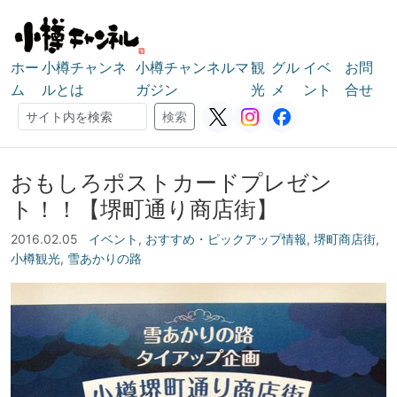
ホー
小樽チャンネ
小樽チャンネルマ
観
グル
イベ
お問
ム
ルとは
ガジン
光
メ
ント
合せ
検索
検索
おもしろポストカードプレゼン
ト！！【堺町通り商店街】
2016.02.05
イベント
,
おすすめ・ピックアップ情報
,
堺町商店街
,
小樽観光
,
雪あかりの路