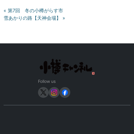
投
« 第7回 冬の小樽がらす市
雪あかりの路【天神会場】 »
稿
ナ
ビ
ゲ
ー
シ
ョ
ン
Follow us