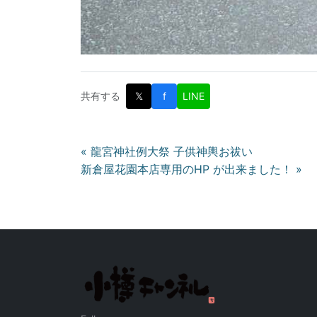
共有する
𝕏
f
LINE
投
« 龍宮神社例大祭 子供神輿お祓い
新倉屋花園本店専用のHP が出来ました！ »
稿
ナ
ビ
ゲ
ー
シ