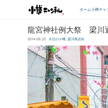
ホーム
小樽チャ
龍宮神社例大祭 梁川
2014.06.20
今日の小樽
,
梁川商店街