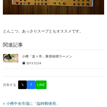
とんこつ、あっさりスープともオススメです。
関連記事
小樽「楽々亭」豚骨味噌ラーメン
2013.12.04
共有する
𝕏
f
LINE
投
« 小樽中央市場に「臨時郵便局」