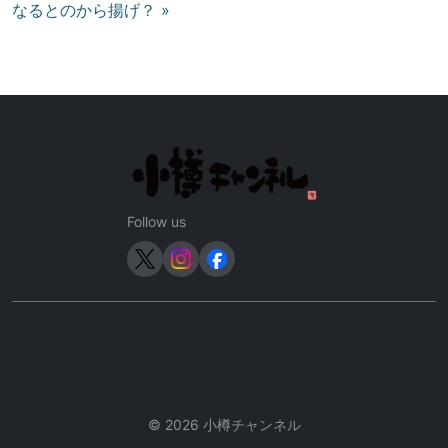
なるとのから揚げ？ »
稿
ナ
ビ
ゲ
ー
シ
ョ
ン
Follow us
© 2026 小樽チャンネル