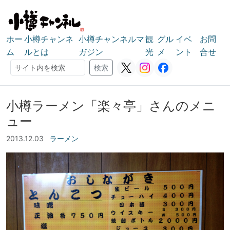
ホー
小樽チャンネ
小樽チャンネルマ
観
グル
イベ
お問
ム
ルとは
ガジン
光
メ
ント
合せ
検索
検索
小樽ラーメン「楽々亭」さんのメニ
ュー
2013.12.03
ラーメン