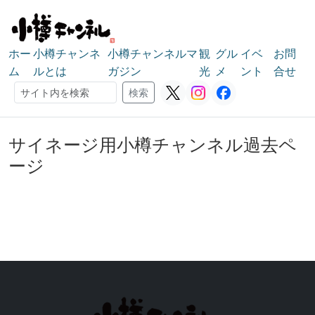
ホー
小樽チャンネ
小樽チャンネルマ
観
グル
イベ
お問
ム
ルとは
ガジン
光
メ
ント
合せ
検索
検索
サイネージ用小樽チャンネル過去ペ
ージ